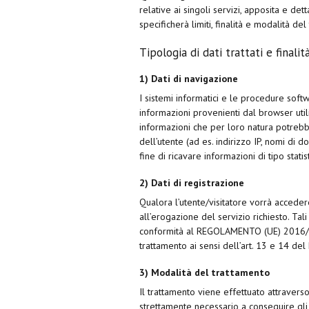
relative ai singoli servizi, apposita e d
specificherà limiti, finalità e modalità de
Tipologia di dati trattati e finali
1) Dati di navigazione
I sistemi informatici e le procedure sof
informazioni provenienti dal browser util
informazioni che per loro natura potrebbe
dell’utente (ad es. indirizzo IP, nomi di do
fine di ricavare informazioni di tipo stat
2) Dati di registrazione
Qualora l’utente/visitatore vorrà acceder
all’erogazione del servizio richiesto. Tali
conformità al REGOLAMENTO (UE) 2016/679.
trattamento ai sensi dell’art. 13 e 14 de
3) Modalità del trattamento
Il trattamento viene effettuato attravers
strettamente necessario a conseguire gli s