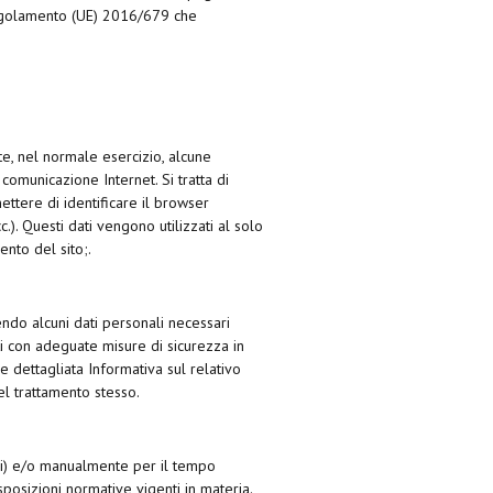
l Regolamento (UE) 2016/679 che
e, nel normale esercizio, alcune
comunicazione Internet. Si tratta di
ttere di identificare il browser
cc.). Questi dati vengono utilizzati al solo
ento del sito;.
endo alcuni dati personali necessari
tati con adeguate misure di sicurezza in
 dettagliata Informativa sul relativo
el trattamento stesso.
ici) e/o manualmente per il tempo
sposizioni normative vigenti in materia.