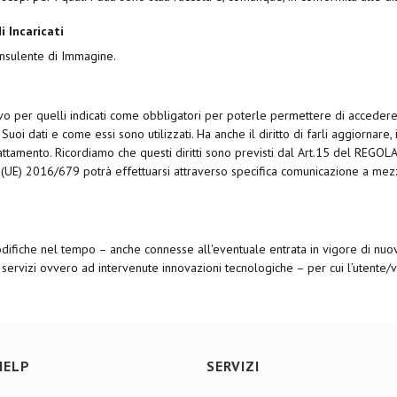
i Incaricati
onsulente di Immagine.
lvo per quelli indicati come obbligatori per poterle permettere di accedere ai 
oi dati e come essi sono utilizzati. Ha anche il diritto di farli aggiornare, i
rattamento. Ricordiamo che questi diritti sono previsti dal Art.15 del REGO
 (UE) 2016/679 potrà effettuarsi attraverso specifica comunicazione a mezzo
difiche nel tempo – anche connesse all'eventuale entrata in vigore di nuov
ervizi ovvero ad intervenute innovazioni tecnologiche – per cui l’utente/vi
HELP
SERVIZI