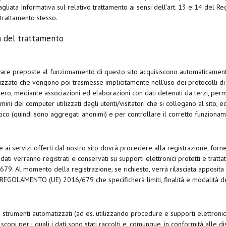
ettagliata Informativa sul relativo trattamento ai sensi dell’art. 13 e 14 de
l trattamento stesso.
tà del trattamento
tware preposte al funzionamento di questo sito acquisiscono automaticament
izzato che vengono poi trasmesse implicitamente nell’uso dei protocolli di 
ro, mediante associazioni ed elaborazioni con dati detenuti da terzi, perme
mini dei computer utilizzati dagli utenti/visitatori che si collegano al sito, e
istico (quindi sono aggregati anonimi) e per controllare il corretto funzionam
e ai servizi offerti dal nostro sito dovrà procedere alla registrazione, forn
 dati verranno registrati e conservati su supporti elettronici protetti e trat
 Al momento della registrazione, se richiesto, verrà rilasciata apposita e
l REGOLAMENTO (UE) 2016/679 che specificherà limiti, finalità e modalità d
o strumenti automatizzati (ad es. utilizzando procedure e supporti elettron
copi per i quali i dati sono stati raccolti e, comunque, in conformità alle di