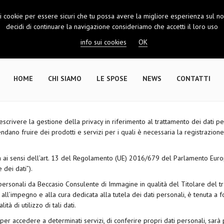
 i cookie per essere sicuri che tu possa avere la migliore esperienza sul nos
decidi di continuare la navigazione consideriamo che accetti il loro uso
info sui cookies
OK
HOME
CHI SIAMO
LE SPOSE
NEWS
CONTATTI
crivere la gestione della privacy in riferimento al trattamento dei dati pers
tendano fruire dei prodotti e servizi per i quali è necessaria la registrazion
ta ai sensi dell’art. 13 del Regolamento (UE) 2016/679 del Parlamento Eur
dei dati”).
personali da Beccasio Consulente di Immagine in qualità del Titolare del tr
impegno e alla cura dedicata alla tutela dei dati personali, è tenuta a for
tà di utilizzo di tali dati.
o, per accedere a determinati servizi, di conferire propri dati personali, sar